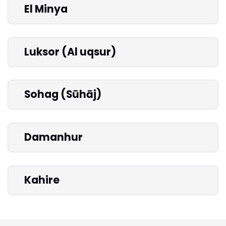
El Minya
Luksor (Al uqsur)
Sohag (Sūhāj)
Damanhur
Kahire