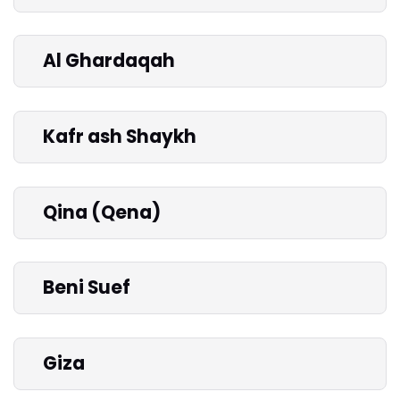
Al Ghardaqah
Kafr ash Shaykh
Qina (Qena)
Beni Suef
Giza