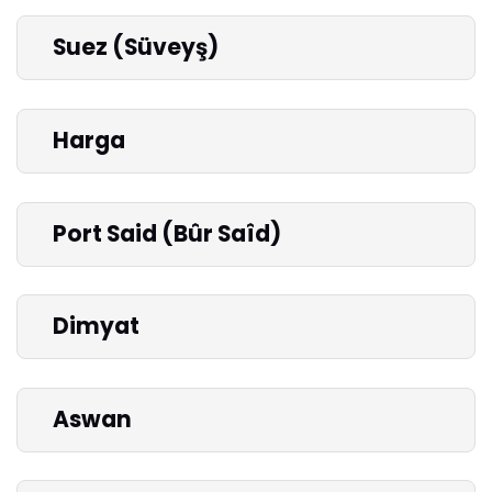
Suez (Süveyş)
Harga
Port Said (Bûr Saîd)
Dimyat
Aswan