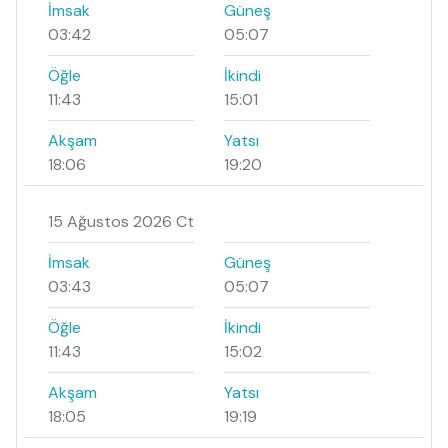
İmsak
Güneş
03:42
05:07
Öğle
İkindi
11:43
15:01
Akşam
Yatsı
18:06
19:20
15 Ağustos 2026 Ct
İmsak
Güneş
03:43
05:07
Öğle
İkindi
11:43
15:02
Akşam
Yatsı
18:05
19:19