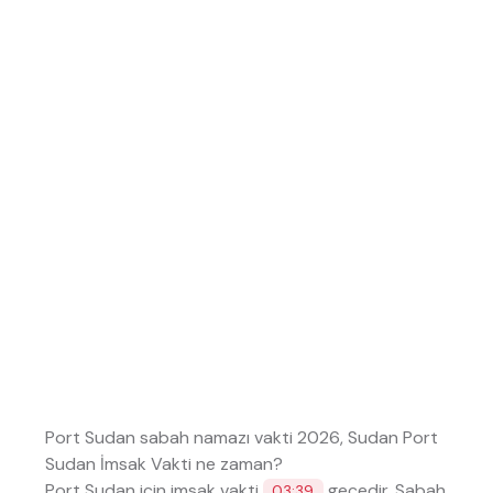
Port Sudan sabah namazı vakti 2026, Sudan Port
Sudan İmsak Vakti ne zaman?
Port Sudan için imsak vakti
geçedir. Sabah
03:39