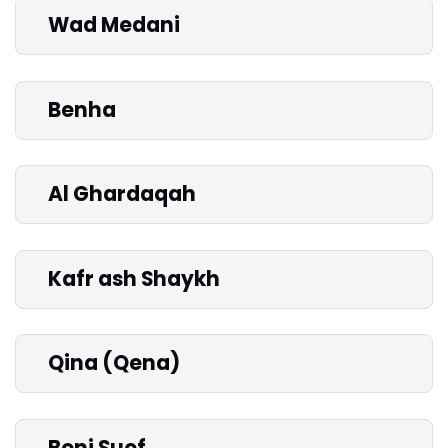
Wad Medani
Benha
Al Ghardaqah
Kafr ash Shaykh
Qina (Qena)