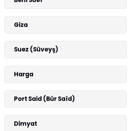
Beni Suef
Giza
Suez (Süveyş)
Harga
Port Said (Bûr Saîd)
Dimyat