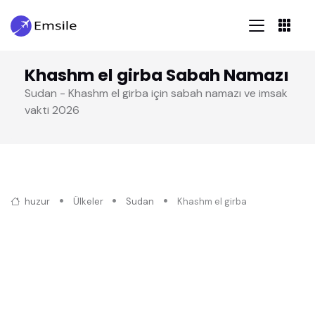
Khashm el girba Sabah Namazı
Sudan - Khashm el girba için sabah namazı ve imsak
vakti 2026
huzur
Ülkeler
Sudan
Khashm el girba