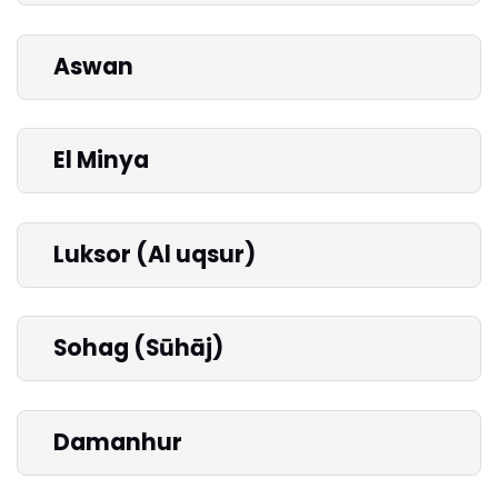
Aswan
El Minya
Luksor (Al uqsur)
Sohag (Sūhāj)
Damanhur