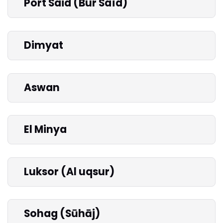
Port Said (Bûr Saîd)
Dimyat
Aswan
El Minya
Luksor (Al uqsur)
Sohag (Sūhāj)