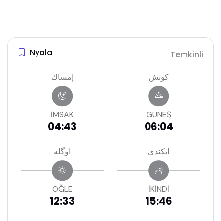
Nyala
Temkinli
كونش
إمساك
İMSAK
GÜNEŞ
04:43
06:04
ايكندى
اوگله
ÖĞLE
İKİNDİ
12:33
15:46