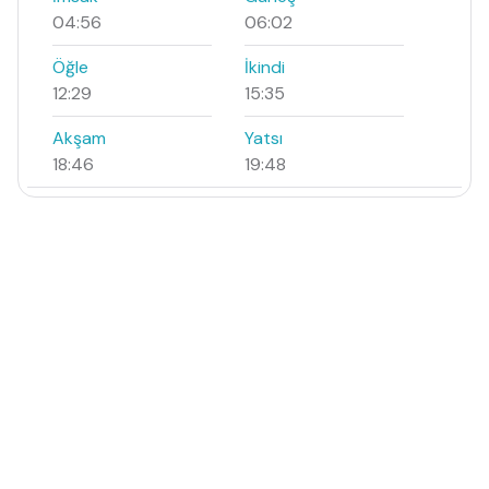
04:56
06:02
Öğle
İkindi
12:29
15:35
Akşam
Yatsı
18:46
19:48