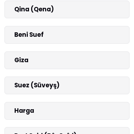
Qina (Qena)
Beni Suef
Giza
Suez (Süveyş)
Harga