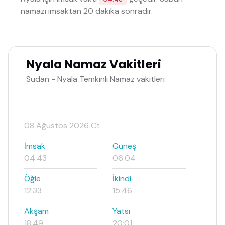
namazı imsaktan 20 dakika sonradır.
Nyala Namaz Vakitleri
Sudan - Nyala Temkinli Namaz vakitleri
08 Ağustos 2026 Ct
İmsak
Güneş
04:43
06:04
Öğle
İkindi
12:33
15:46
Akşam
Yatsı
18:49
20:01