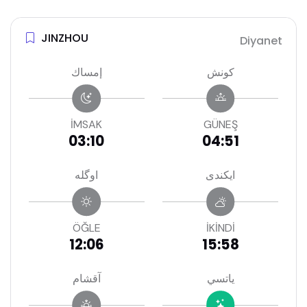
JINZHOU
Diyanet
كونش
إمساك
İMSAK
GÜNEŞ
03:10
04:51
ايكندى
اوگله
ÖĞLE
İKİNDİ
12:06
15:58
ياتسي
آقشام