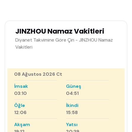
JINZHOU Namaz Vakitleri
Diyanet Takvimine Göre Çin - JINZHOU Namaz
Vakitleri
08 Ağustos 2026 Ct
İmsak
Güneş
03:10
04:51
Öğle
İkindi
12:06
15:58
Akşam
Yatsı
19:12
20:39