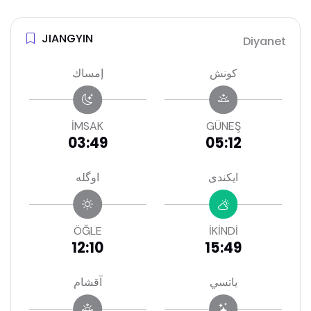
JIANGYIN
Diyanet
كونش
إمساك
İMSAK
GÜNEŞ
03:49
05:12
ايكندى
اوگله
ÖĞLE
İKİNDİ
12:10
15:49
ياتسي
آقشام