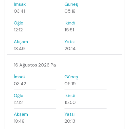
İmsak
Güneş
03:41
05:18
Öğle
İkindi
12:12
15:51
Akşam
Yatsı
18:49
20:14
16 Ağustos 2026 Pa
İmsak
Güneş
03:42
05:19
Öğle
İkindi
12:12
15:50
Akşam
Yatsı
18:48
20:13