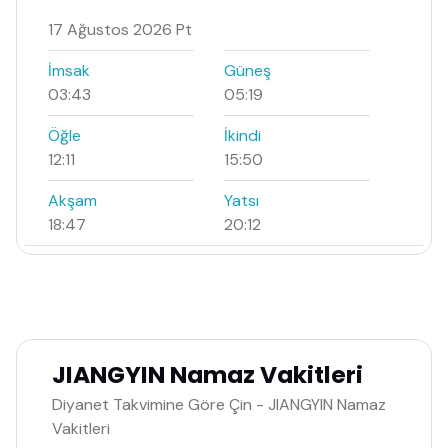
17 Ağustos 2026 Pt
İmsak
Güneş
03:43
05:19
Öğle
İkindi
12:11
15:50
Akşam
Yatsı
18:47
20:12
JIANGYIN Namaz Vakitleri
Diyanet Takvimine Göre Çin - JIANGYIN Namaz
Vakitleri