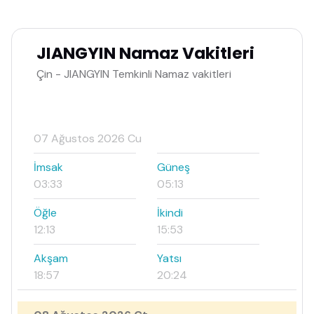
JIANGYIN Namaz Vakitleri
Çin - JIANGYIN Temkinli Namaz vakitleri
07 Ağustos 2026 Cu
İmsak
Güneş
03:33
05:13
Öğle
İkindi
12:13
15:53
Akşam
Yatsı
18:57
20:24