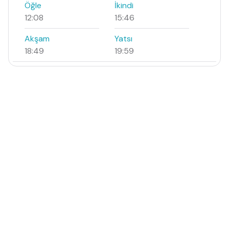
Öğle
İkindi
12:08
15:46
Akşam
Yatsı
18:49
19:59