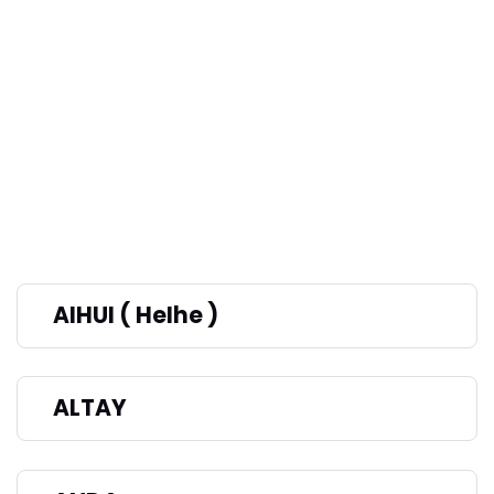
AIHUI ( HeIhe )
ALTAY