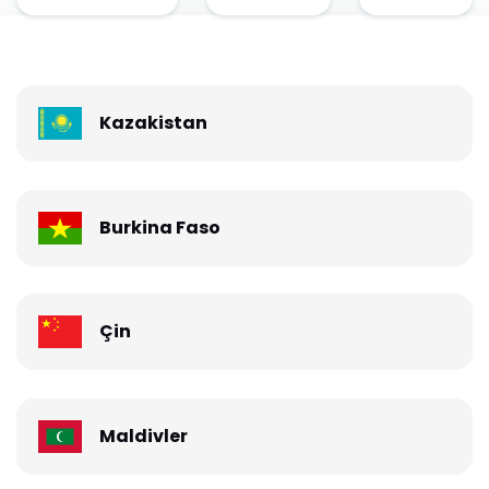
Kazakistan
Burkina Faso
Çin
Maldivler