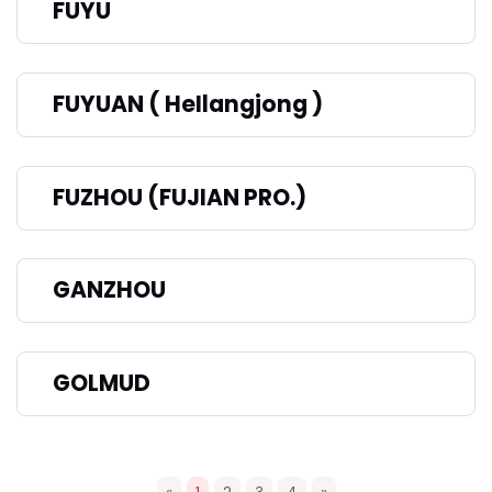
FUYU
FUYUAN ( HeIlangjong )
FUZHOU (FUJIAN PRO.)
GANZHOU
GOLMUD
«
1
2
3
4
»