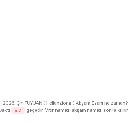
i 2026, Çin FUYUAN ( HeIlangjong ) Akşam Ezanı ne zaman?
vakti
geçedir. Vitir namazı akşam namazı sonra kılınır.
19:01