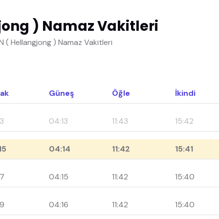
ong ) Namaz Vakitleri
 ( HeIlangjong ) Namaz Vakitleri
ak
Güneş
Öğle
İkindi
13
04:13
11:43
15:42
15
04:14
11:42
15:41
17
04:15
11:42
15:40
19
04:16
11:42
15:40