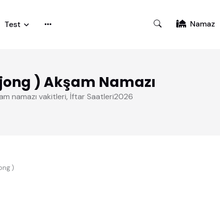
Namaz
Test
gjong ) Akşam Namazı
am namazı vakitleri, İftar Saatleri2026
ong )