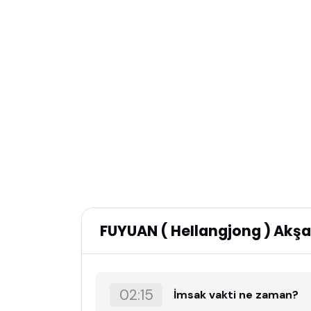
FUYUAN ( HeIlangjong ) Ak
02:15
İmsak vakti ne zaman?