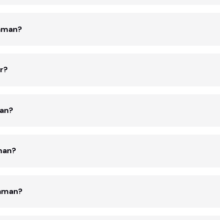
zaman?
r?
man?
aman?
zaman?