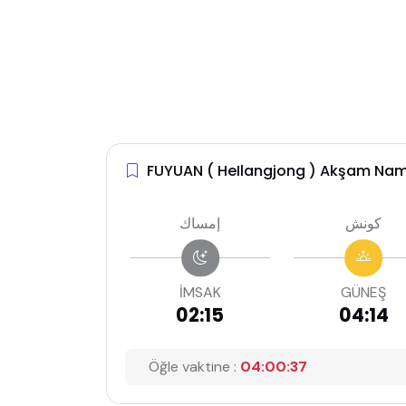
FUYUAN ( HeIlangjong ) Akşam Nam
كونش
إمساك
İMSAK
GÜNEŞ
02:15
04:14
Öğle vaktine :
04:00:36