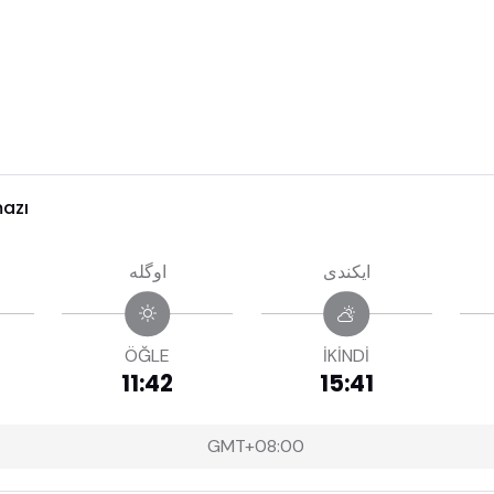
azı
ايكندى
اوگله
ÖĞLE
İKİNDİ
11:42
15:41
GMT+08:00