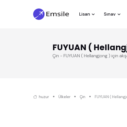
Lisan
Sınav
FUYUAN ( HeIlan
Çin - FUYUAN ( HeIlangjong ) için akş
huzur
Ülkeler
Çin
FUYUAN ( HeIlangj