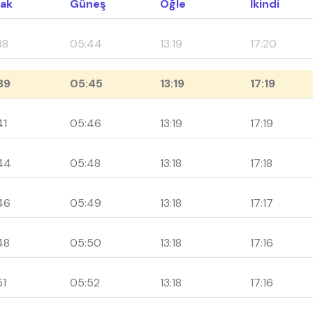
ak
Güneş
Öğle
İkindi
38
05:44
13:19
17:20
39
05:45
13:19
17:19
41
05:46
13:19
17:19
44
05:48
13:18
17:18
46
05:49
13:18
17:17
48
05:50
13:18
17:16
51
05:52
13:18
17:16