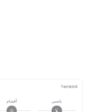
Temkinli
ياتسي
آقشام