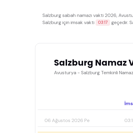
Salzburg sabah namazı vakti 2026, Avust
Salzburg için imsak vakti
geçedir. S
03:17
Salzburg Namaz V
Avusturya - Salzburg Temkinli Namaz 
İms
06 Ağustos 2026 Pe
03: