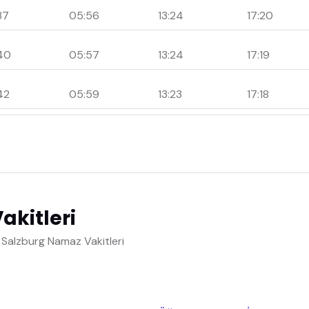
37
05:56
13:24
17:20
40
05:57
13:24
17:19
42
05:59
13:23
17:18
akitleri
Salzburg Namaz Vakitleri