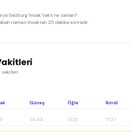
urya Salzburg İmsak Vakti ne zaman?
abah namazı imsaktan 20 dakika sonradır.
akitleri
vakitleri
ak
Güneş
Öğle
İkindi
15
05:44
13:25
17:27