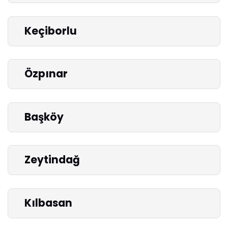
Keçiborlu
Özpınar
Başköy
Zeytindağ
Kılbasan