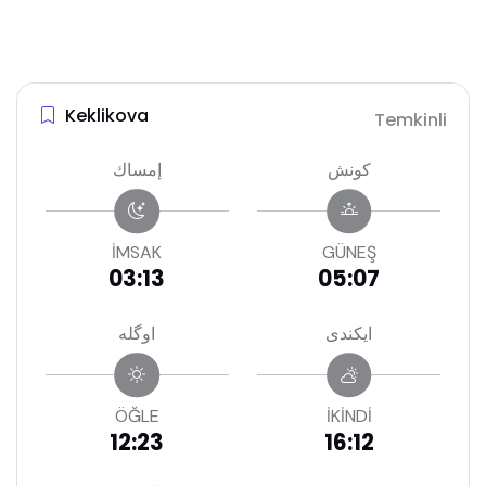
Keklikova
Temkinli
كونش
إمساك
İMSAK
GÜNEŞ
03:13
05:07
ايكندى
اوگله
ÖĞLE
İKİNDİ
12:23
16:12