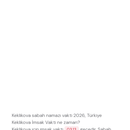
Keklikova sabah namazı vakti 2026, Türkiye
Keklikova İmsak Vakti ne zaman?
Keklikova için imsak vakti
geçedir. Sabah
03:13