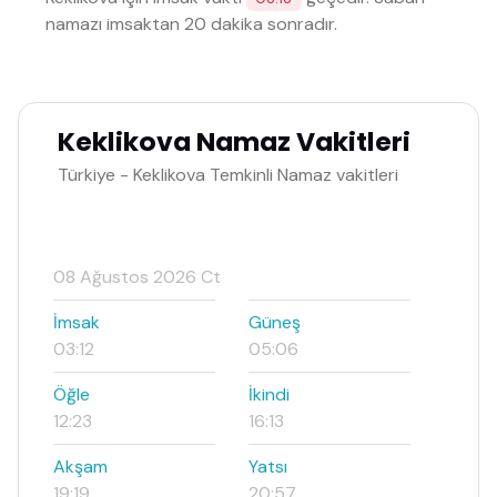
namazı imsaktan 20 dakika sonradır.
Keklikova Namaz Vakitleri
Türkiye - Keklikova Temkinli Namaz vakitleri
08 Ağustos 2026 Ct
İmsak
Güneş
03:12
05:06
Öğle
İkindi
12:23
16:13
Akşam
Yatsı
19:19
20:57