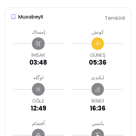
Musabeyli
Temkinli
كونش
إمساك
İMSAK
GÜNEŞ
03:48
05:36
ايكندى
اوگله
ÖĞLE
İKİNDİ
12:49
16:36
ياتسي
آقشام