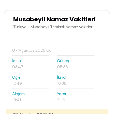
Musabeyli Namaz Vakitleri
Türkiye - Musabeyli Temkinli Namaz vakitleri
07 Ağustos 2026 Cu
İmsak
Güneş
03:47
05:36
Öğle
İkindi
12:49
16:36
Akşam
Yatsı
19:41
21:16