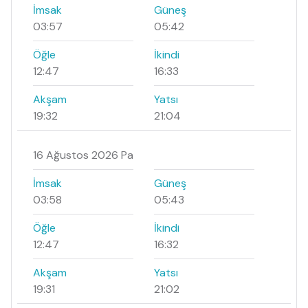
İmsak
Güneş
03:57
05:42
Öğle
İkindi
12:47
16:33
Akşam
Yatsı
19:32
21:04
16 Ağustos 2026 Pa
İmsak
Güneş
03:58
05:43
Öğle
İkindi
12:47
16:32
Akşam
Yatsı
19:31
21:02