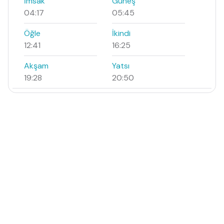
İmsak
Güneş
04:17
05:45
Öğle
İkindi
12:41
16:25
Akşam
Yatsı
19:28
20:50