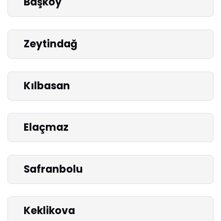
Başköy
Zeytindağ
Kılbasan
Elaçmaz
Safranbolu
Keklikova