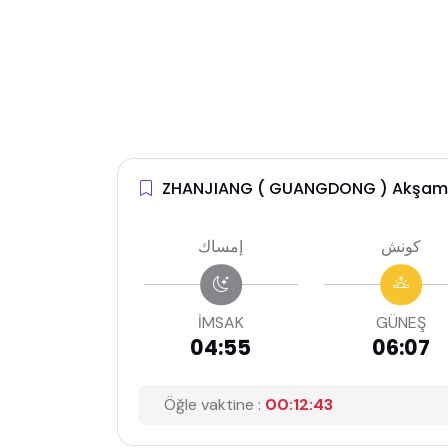
ZHANJIANG ( GUANGDONG ) Akşam
كونش
إمساك
İMSAK
GÜNEŞ
04:55
06:07
Öğle vaktine :
00:12:42