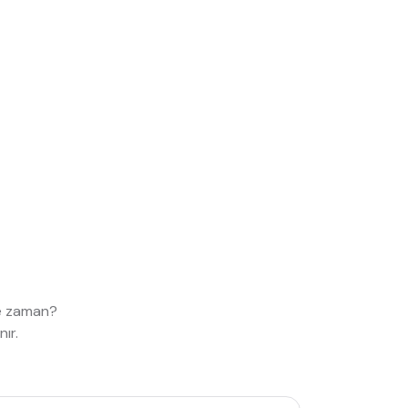
e zaman?
ır.