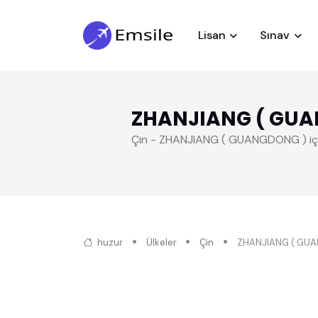
Lisan
Sınav
ZHANJIANG ( GU
Çin - ZHANJIANG ( GUANGDONG ) için 
huzur
Ülkeler
Çin
ZHANJIANG ( GU