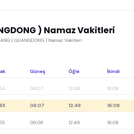
NGDONG ) Namaz Vakitleri
JIANG ( GUANGDONG ) Namaz Vakitleri
ak
Güneş
Öğle
İkindi
54
06:07
12:49
16:08
55
06:07
12:49
16:08
55
06:08
12:49
16:08