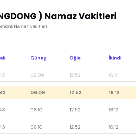
NGDONG ) Namaz Vakitleri
inli Namaz vakitleri
ak
Güneş
Öğle
İkindi
42
06:09
12:52
16:11
42
06:09
12:52
16:12
43
06:10
12:52
16:12
43
06:10
12:52
16:12