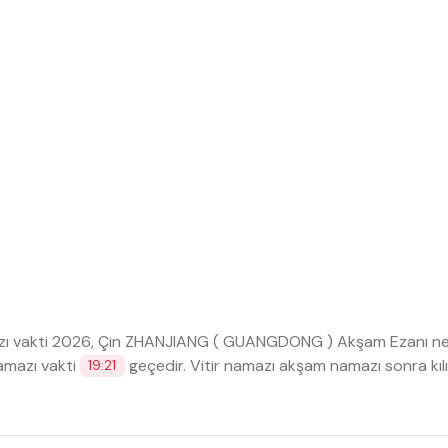
 vakti 2026, Çin ZHANJIANG ( GUANGDONG ) Akşam Ezanı n
mazı vakti
geçedir. Vitir namazı akşam namazı sonra kılın
19:21