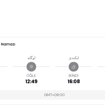
 Namazı
ايكندى
اوگله
ÖĞLE
İKİNDİ
12:49
16:08
GMT+08:00