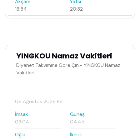
Akşam
Yatsı
18:54
20:32
YINGKOU Namaz Vakitleri
Diyanet Takvimine Göre Çin - YINGKOU Namaz
Vakitleri
06 Ağustos 2026 Pe
İmsak
Güneş
03:04
04:45
Öğle
İkindi