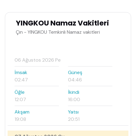
YINGKOU Namaz Vakitleri
Çin - YINGKOU Temkinli Namaz vakitleri
06 Ağustos 2026 Pe
İmsak
Güneş
02:47
04:46
Öğle
İkindi
12:07
16:00
Akşam
Yatsı
19:08
20:51