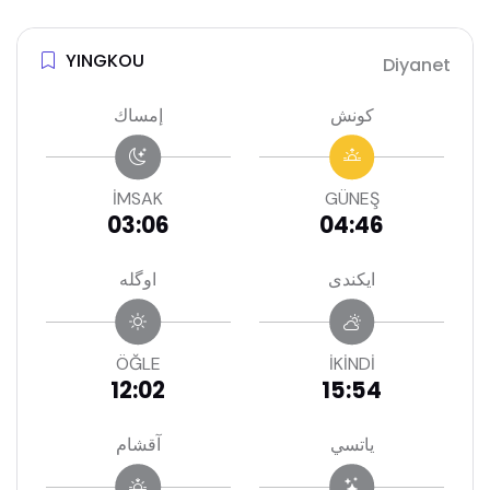
YINGKOU
Diyanet
كونش
إمساك
İMSAK
GÜNEŞ
03:06
04:46
ايكندى
اوگله
ÖĞLE
İKİNDİ
12:02
15:54
ياتسي
آقشام