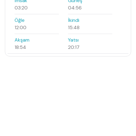
İmsak
Güneş
03:20
04:56
Öğle
İkindi
12:00
15:48
Akşam
Yatsı
18:54
20:17