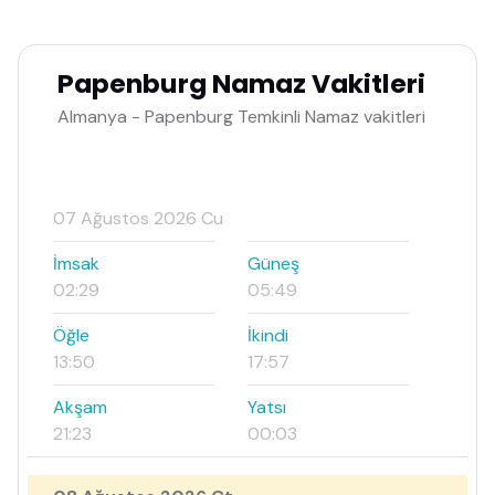
Papenburg Namaz Vakitleri
Almanya - Papenburg Temkinli Namaz vakitleri
07 Ağustos 2026 Cu
İmsak
Güneş
02:29
05:49
Öğle
İkindi
13:50
17:57
Akşam
Yatsı
21:23
00:03