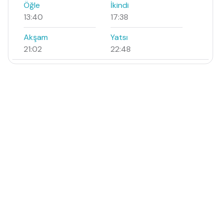
Öğle
İkindi
13:40
17:38
Akşam
Yatsı
21:02
22:48