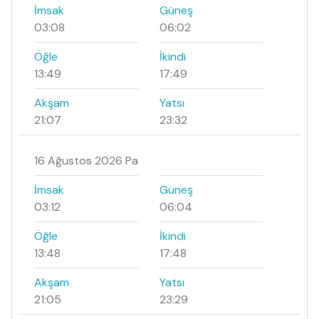
İmsak
Güneş
03:08
06:02
Öğle
İkindi
13:49
17:49
Akşam
Yatsı
21:07
23:32
16 Ağustos 2026 Pa
İmsak
Güneş
03:12
06:04
Öğle
İkindi
13:48
17:48
Akşam
Yatsı
21:05
23:29