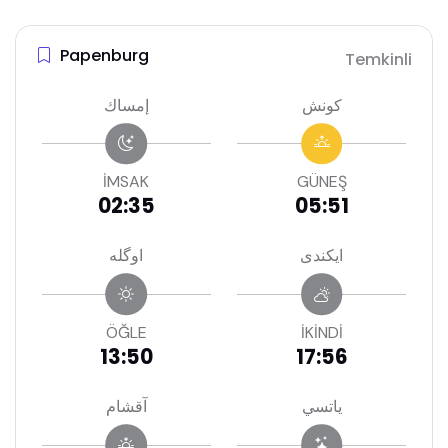
Papenburg
Temkinli
كونش
إمساك
İMSAK
GÜNEŞ
02:35
05:51
ايكندى
اوگله
ÖĞLE
İKİNDİ
13:50
17:56
ياتسي
آقشام