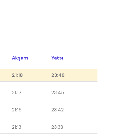
Akşam
Yatsı
21:18
23:49
21:17
23:45
21:15
23:42
21:13
23:38