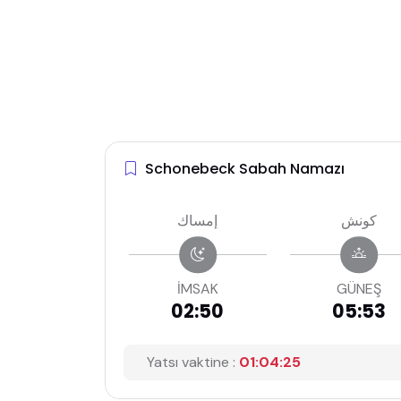
Schonebeck Sabah Namazı
كونش
إمساك
İMSAK
GÜNEŞ
02:50
05:53
Yatsı vaktine :
01:04:24