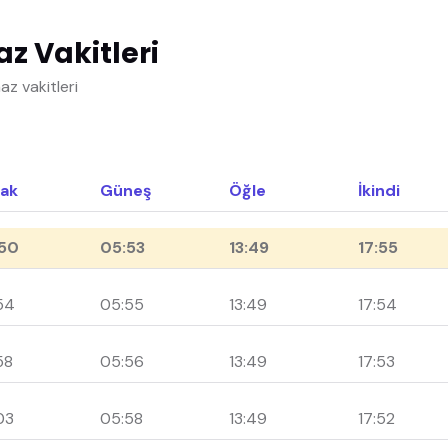
 Vakitleri
z vakitleri
ak
Güneş
Öğle
İkindi
50
05:53
13:49
17:55
54
05:55
13:49
17:54
58
05:56
13:49
17:53
03
05:58
13:49
17:52