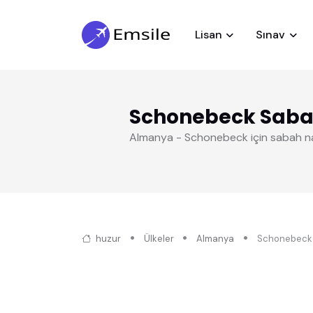
Lisan
Sınav
Schonebeck Sab
Almanya - Schonebeck için sabah n
huzur
Ülkeler
Almanya
Schonebeck