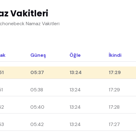
 Vakitleri
Schonebeck Namaz Vakitleri
ak
Güneş
Öğle
İkindi
51
05:37
13:24
17:29
51
05:38
13:24
17:29
52
05:40
13:24
17:28
53
05:42
13:24
17:27