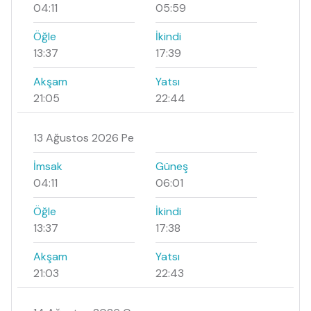
04:11
05:59
Öğle
İkindi
13:37
17:39
Akşam
Yatsı
21:05
22:44
13 Ağustos 2026 Pe
İmsak
Güneş
04:11
06:01
Öğle
İkindi
13:37
17:38
Akşam
Yatsı
21:03
22:43