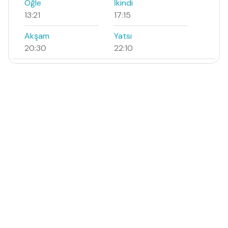
Öğle
İkindi
13:21
17:15
Akşam
Yatsı
20:30
22:10