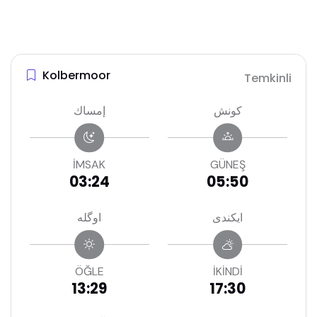
Kolbermoor
Temkinli
كونش
إمساك
İMSAK
GÜNEŞ
03:24
05:50
ايكندى
اوگله
ÖĞLE
İKİNDİ
13:29
17:30