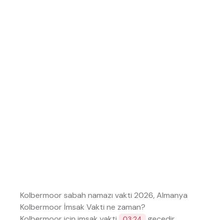
Kolbermoor sabah namazı vakti 2026, Almanya
Kolbermoor İmsak Vakti ne zaman?
Kolbermoor için imsak vakti
geçedir.
03:24