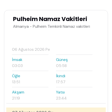
Pulheim Namaz Vakitleri
Almanya - Pulheim Temkinli Namaz vakitleri
06 Ağustos 2026 Pe
İmsak
Güneş
03:03
05:58
Öğle
İkindi
13:51
17:57
Akşam
Yatsı
21:19
23:44