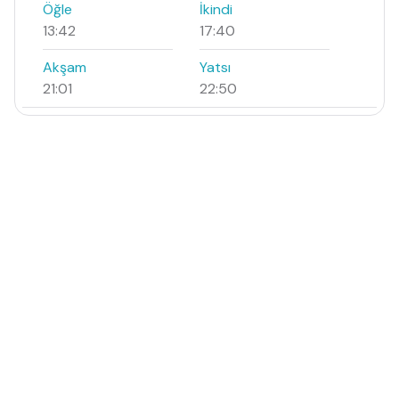
Öğle
İkindi
13:42
17:40
Akşam
Yatsı
21:01
22:50