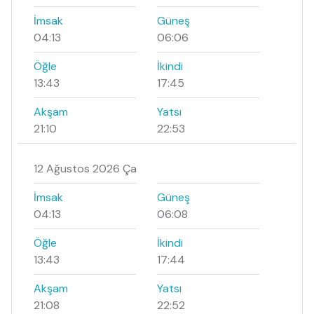
İmsak
Güneş
04:13
06:06
Öğle
İkindi
13:43
17:45
Akşam
Yatsı
21:10
22:53
12 Ağustos 2026 Ça
İmsak
Güneş
04:13
06:08
Öğle
İkindi
13:43
17:44
Akşam
Yatsı
21:08
22:52