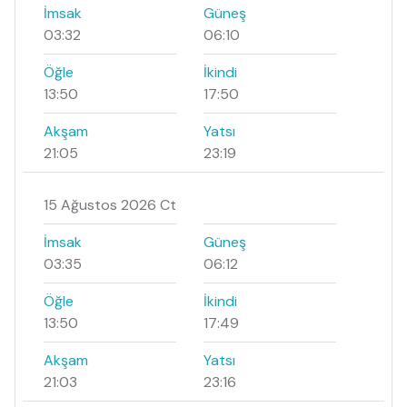
İmsak
Güneş
03:32
06:10
Öğle
İkindi
13:50
17:50
Akşam
Yatsı
21:05
23:19
15 Ağustos 2026 Ct
İmsak
Güneş
03:35
06:12
Öğle
İkindi
13:50
17:49
Akşam
Yatsı
21:03
23:16