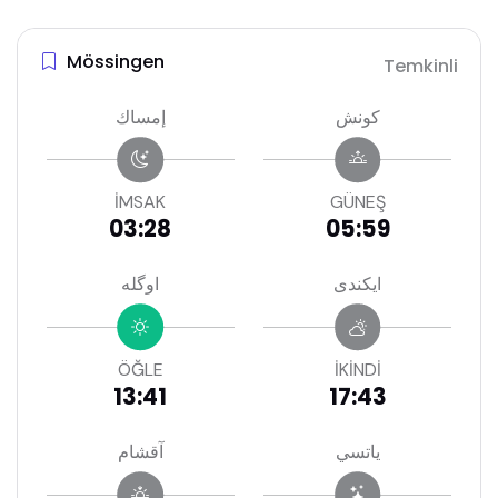
Mössingen
Temkinli
كونش
إمساك
İMSAK
GÜNEŞ
03:28
05:59
ايكندى
اوگله
ÖĞLE
İKİNDİ
13:41
17:43
ياتسي
آقشام