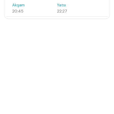
Akşam
Yatsı
20:45
22:27