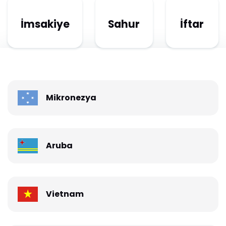
İmsakiye
Sahur
İftar
Mikronezya
Aruba
Vietnam