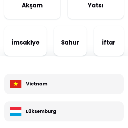
Akşam
Yatsı
İmsakiye
Sahur
İftar
Vietnam
Lüksemburg