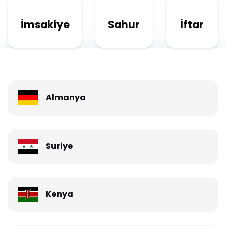
İmsakiye
Sahur
İftar
Almanya
Suriye
Kenya