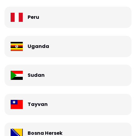
Peru
Uganda
Sudan
Tayvan
Bosna Hersek