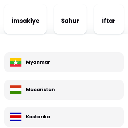
İmsakiye
Sahur
İftar
Myanmar
Macaristan
Kostarika