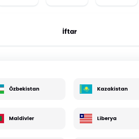
İftar
Özbekistan
Kazakistan
Maldivler
Liberya