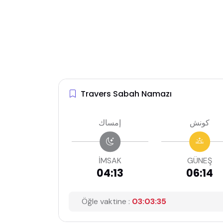
Travers Sabah Namazı
كونش
إمساك
İMSAK
GÜNEŞ
04:13
06:14
Öğle vaktine :
03:03:34