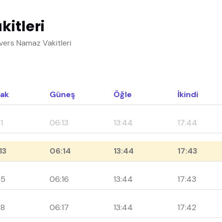
itleri
vers Namaz Vakitleri
ak
Güneş
Öğle
İkindi
1
06:13
13:44
17:44
13
06:14
13:44
17:43
15
06:16
13:44
17:43
18
06:17
13:44
17:42