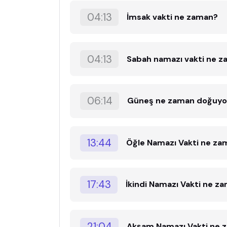
04:13
İmsak vakti ne zaman?
04:13
Sabah namazı vakti ne 
06:14
Güneş ne zaman doğuyo
13:44
Öğle Namazı Vakti ne za
17:43
İkindi Namazı Vakti ne z
21:04
Akşam Namazı Vakti ne 