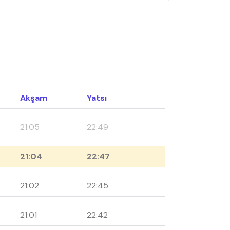
Akşam
Yatsı
21:05
22:49
21:04
22:47
21:02
22:45
21:01
22:42