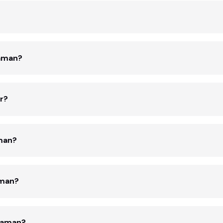
zaman?
r?
man?
aman?
zaman?