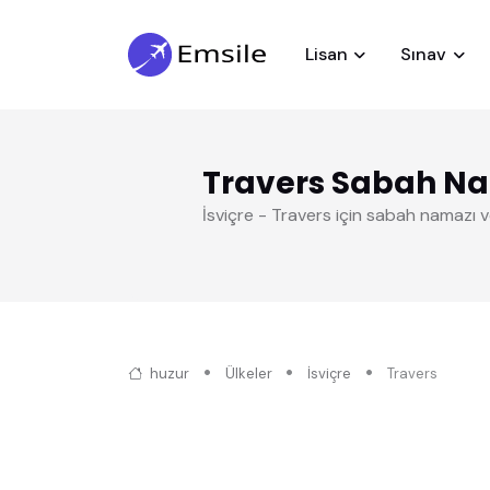
Lisan
Sınav
Travers Sabah N
İsviçre - Travers için sabah namazı 
huzur
Ülkeler
İsviçre
Travers