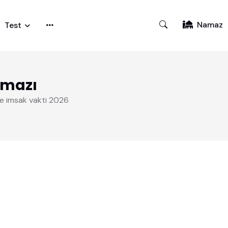
Namaz
Test
amazı
ve imsak vakti 2026