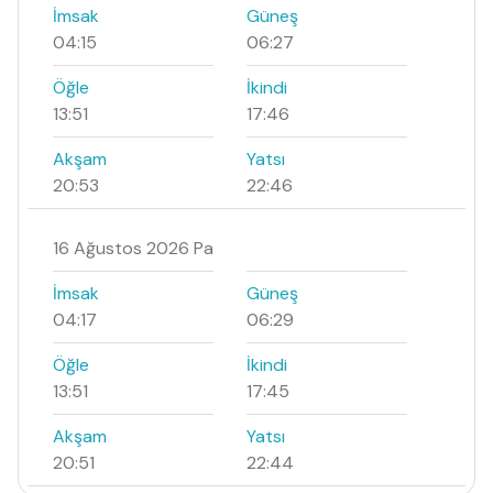
İmsak
Güneş
04:15
06:27
Öğle
İkindi
13:51
17:46
Akşam
Yatsı
20:53
22:46
16 Ağustos 2026 Pa
İmsak
Güneş
04:17
06:29
Öğle
İkindi
13:51
17:45
Akşam
Yatsı
20:51
22:44