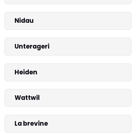
Nidau
Unterageri
Heiden
Wattwil
La brevine