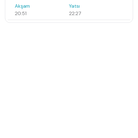
Akşam
Yatsı
20:51
22:27