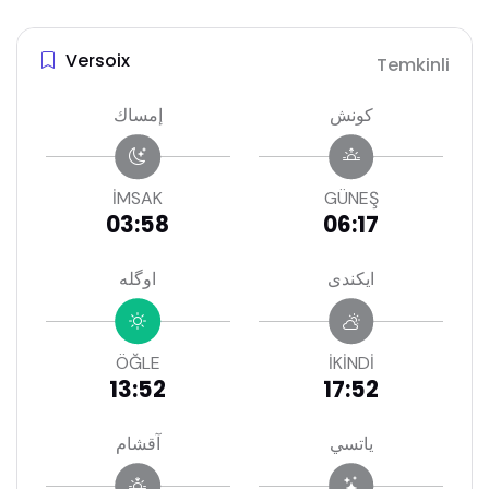
Versoix
Temkinli
كونش
إمساك
İMSAK
GÜNEŞ
03:58
06:17
ايكندى
اوگله
ÖĞLE
İKİNDİ
13:52
17:52
ياتسي
آقشام