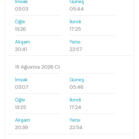
İmsak
Güneş
03:03
05:44
Öğle
İkindi
13:26
17:25
Akşam
Yatsı
20:41
22:57
15 Ağustos 2026 Ct
İmsak
Güneş
03:07
05:46
Öğle
İkindi
13:25
17:24
Akşam
Yatsı
20:39
22:54