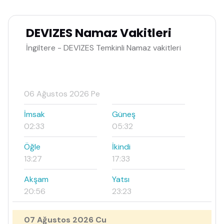
DEVIZES Namaz Vakitleri
İngiltere - DEVIZES Temkinli Namaz vakitleri
06 Ağustos 2026 Pe
İmsak
Güneş
02:33
05:32
Öğle
İkindi
13:27
17:33
Akşam
Yatsı
20:56
23:23
07 Ağustos 2026 Cu