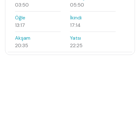
03:50
05:50
Öğle
İkindi
13:17
17:14
Akşam
Yatsı
20:35
22:25