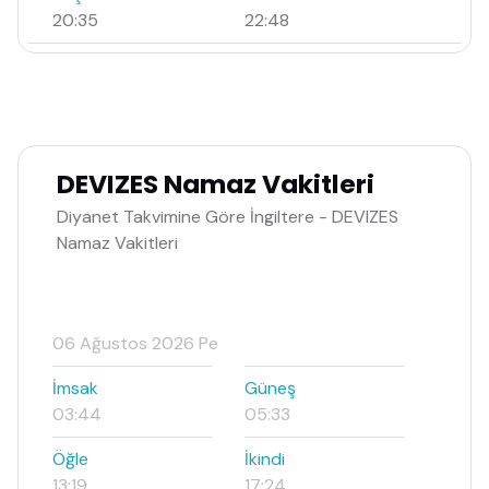
20:35
22:48
DEVIZES Namaz Vakitleri
Diyanet Takvimine Göre İngiltere - DEVIZES
Namaz Vakitleri
06 Ağustos 2026 Pe
İmsak
Güneş
03:44
05:33
Öğle
İkindi
13:19
17:24