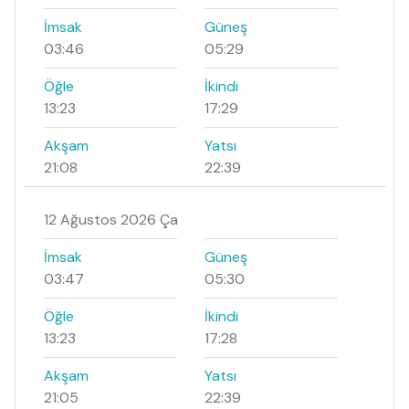
İmsak
Güneş
03:46
05:29
Öğle
İkindi
13:23
17:29
Akşam
Yatsı
21:08
22:39
12 Ağustos 2026 Ça
İmsak
Güneş
03:47
05:30
Öğle
İkindi
13:23
17:28
Akşam
Yatsı
21:05
22:39