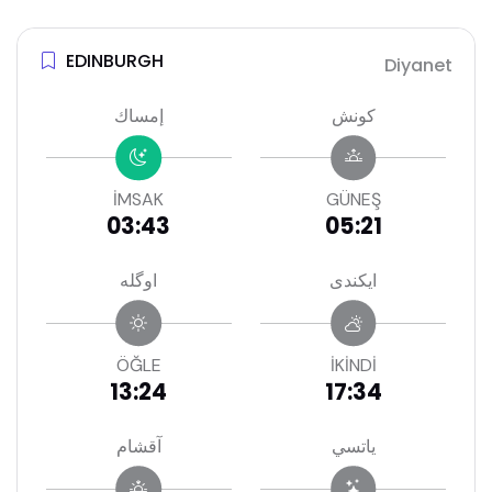
EDINBURGH
Diyanet
كونش
إمساك
İMSAK
GÜNEŞ
03:43
05:21
ايكندى
اوگله
ÖĞLE
İKİNDİ
13:24
17:34
ياتسي
آقشام