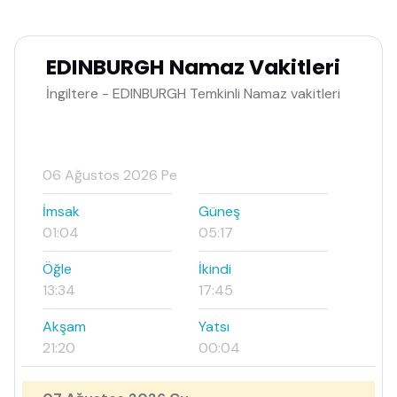
EDINBURGH Namaz Vakitleri
İngiltere - EDINBURGH Temkinli Namaz vakitleri
06 Ağustos 2026 Pe
İmsak
Güneş
01:04
05:17
Öğle
İkindi
13:34
17:45
Akşam
Yatsı
21:20
00:04