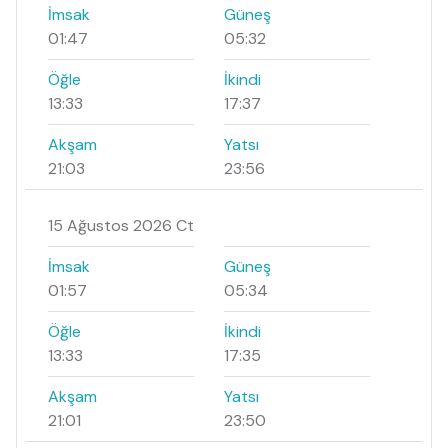
İmsak
Güneş
01:47
05:32
Öğle
İkindi
13:33
17:37
Akşam
Yatsı
21:03
23:56
15 Ağustos 2026 Ct
İmsak
Güneş
01:57
05:34
Öğle
İkindi
13:33
17:35
Akşam
Yatsı
21:01
23:50