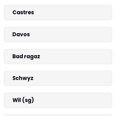
Castres
Davos
Bad ragaz
Schwyz
Wil (sg)