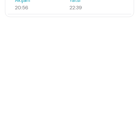
Akşam
Yatsı
20:56
22:39