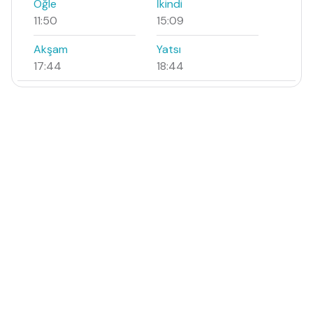
Öğle
İkindi
11:50
15:09
Akşam
Yatsı
17:44
18:44