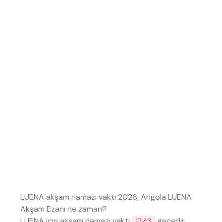
LUENA akşam namazı vakti 2026, Angola LUENA
Akşam Ezanı ne zaman?
LUENA için akşam namazı vakti
geçedir.
17:43