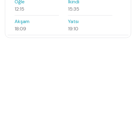
Öğle
İkindi
12:15
15:35
Akşam
Yatsı
18:09
19:10