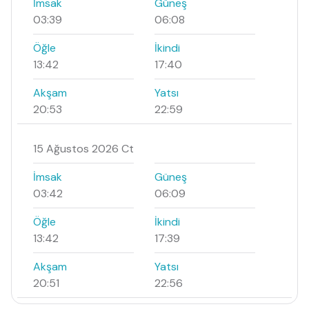
İmsak
Güneş
03:39
06:08
Öğle
İkindi
13:42
17:40
Akşam
Yatsı
20:53
22:59
15 Ağustos 2026 Ct
İmsak
Güneş
03:42
06:09
Öğle
İkindi
13:42
17:39
Akşam
Yatsı
20:51
22:56