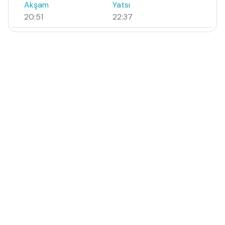
Akşam
Yatsı
20:51
22:37