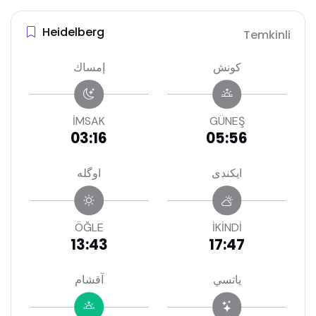
Heidelberg
Temkinli
كونش
إمساك
İMSAK
GÜNEŞ
03:16
05:56
ايكندى
اوگله
ÖĞLE
İKİNDİ
13:43
17:47
ياتسي
آقشام