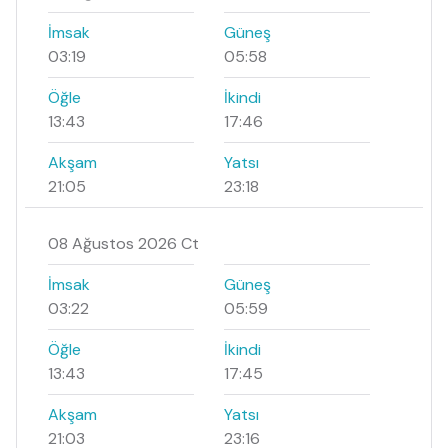
İmsak
Güneş
03:19
05:58
Öğle
İkindi
13:43
17:46
Akşam
Yatsı
21:05
23:18
08 Ağustos 2026 Ct
İmsak
Güneş
03:22
05:59
Öğle
İkindi
13:43
17:45
Akşam
Yatsı
21:03
23:16