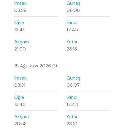
İmsak
Güneş
03:28
06:06
Öğle
İkindi
13:45
17:45
Akşam
Yatsı
21:00
23:13
15 Ağustos 2026 Ct
İmsak
Güneş
03:31
06:07
Öğle
İkindi
13:45
17:44
Akşam
Yatsı
20:58
23:10