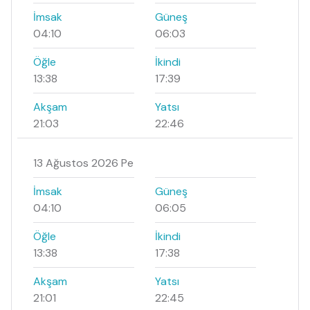
İmsak
Güneş
04:10
06:03
Öğle
İkindi
13:38
17:39
Akşam
Yatsı
21:03
22:46
13 Ağustos 2026 Pe
İmsak
Güneş
04:10
06:05
Öğle
İkindi
13:38
17:38
Akşam
Yatsı
21:01
22:45