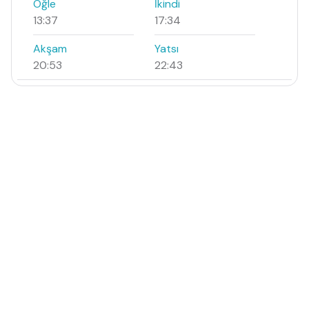
Öğle
İkindi
13:37
17:34
Akşam
Yatsı
20:53
22:43