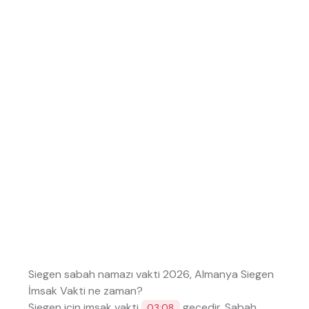
Siegen sabah namazı vakti 2026, Almanya Siegen
İmsak Vakti ne zaman?
Siegen için imsak vakti
geçedir. Sabah
03:08