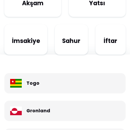
Akşam
Yatsı
İmsakiye
Sahur
İftar
Togo
Gronland