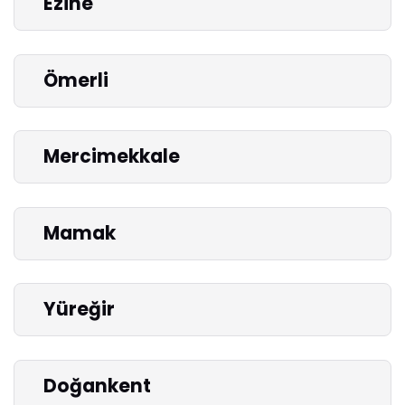
Ezine
Ömerli
Mercimekkale
Mamak
Yüreğir
Doğankent