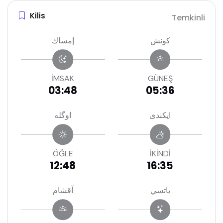
Kilis
Temkinli
كونش
إمساك
İMSAK
GÜNEŞ
03:48
05:36
ايكندى
اوگله
ÖĞLE
İKİNDİ
12:48
16:35
ياتسي
آقشام