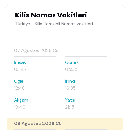
Kilis Namaz Vakitleri
Türkiye - Kilis Temkinli Namaz vakitleri
07 Ağustos 2026 Cu
İmsak
Güneş
03:47
05:35
Öğle
İkindi
12:48
16:35
Akşam
Yatsı
19:40
21:15
08 Ağustos 2026 Ct