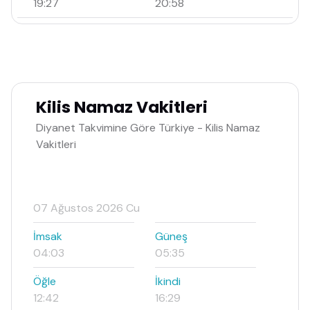
19:27
20:58
Kilis Namaz Vakitleri
Diyanet Takvimine Göre Türkiye - Kilis Namaz
Vakitleri
07 Ağustos 2026 Cu
İmsak
Güneş
04:03
05:35
Öğle
İkindi
12:42
16:29