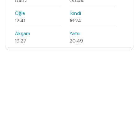
04:17
05:44
Öğle
İkindi
12:41
16:24
Akşam
Yatsı
19:27
20:49