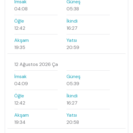
İmsak
Güneş
04:08
05:38
Öğle
İkindi
12:42
16:27
Akşam
Yatsı
19:35
20:59
12 Ağustos 2026 Ça
İmsak
Güneş
04:09
05:39
Öğle
İkindi
12:42
16:27
Akşam
Yatsı
19:34
20:58