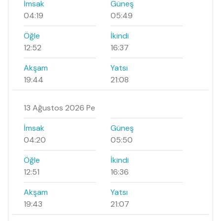
İmsak
Güneş
04:19
05:49
Öğle
İkindi
12:52
16:37
Akşam
Yatsı
19:44
21:08
13 Ağustos 2026 Pe
İmsak
Güneş
04:20
05:50
Öğle
İkindi
12:51
16:36
Akşam
Yatsı
19:43
21:07