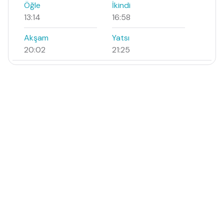
Öğle
İkindi
13:14
16:58
Akşam
Yatsı
20:02
21:25