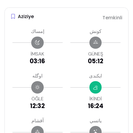
Aziziye
Temkinli
كونش
إمساك
İMSAK
GÜNEŞ
03:16
05:12
ايكندى
اوگله
ÖĞLE
İKİNDİ
12:32
16:24
ياتسي
آقشام