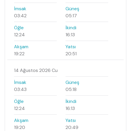
İmsak
Güneş
03:42
05:17
Öğle
İkindi
12:24
16:13
Akşam
Yatsı
19:22
20:51
14 Ağustos 2026 Cu
İmsak
Güneş
03:43
05:18
Öğle
İkindi
12:24
16:13
Akşam
Yatsı
19:20
20:49