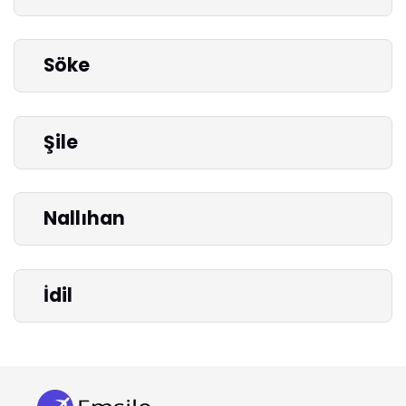
Söke
Şile
Nallıhan
İdil