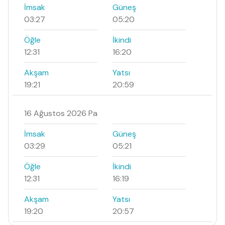
İmsak
Güneş
03:27
05:20
Öğle
İkindi
12:31
16:20
Akşam
Yatsı
19:21
20:59
16 Ağustos 2026 Pa
İmsak
Güneş
03:29
05:21
Öğle
İkindi
12:31
16:19
Akşam
Yatsı
19:20
20:57