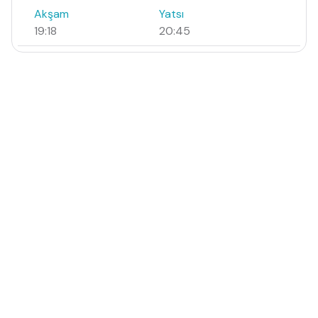
Akşam
Yatsı
19:18
20:45