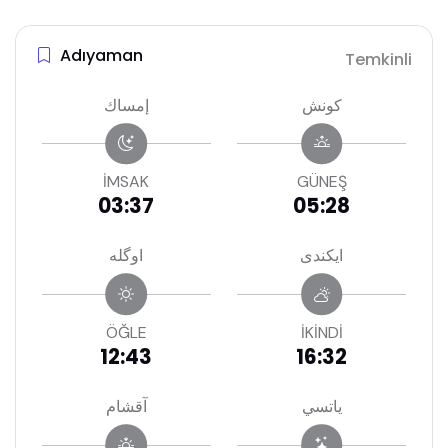
Adıyaman
Temkinli
كونش
إمساك
İMSAK
GÜNEŞ
03:37
05:28
ايكندى
اوگله
ÖĞLE
İKİNDİ
12:43
16:32
ياتسي
آقشام