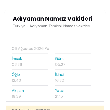
Adıyaman Namaz Vakitleri
Türkiye - Adıyaman Temkinli Namaz vakitleri
06 Ağustos 2026 Pe
İmsak
Güneş
03:36
05:27
Öğle
İkindi
12:43
16:32
Akşam
Yatsı
19:39
21:15