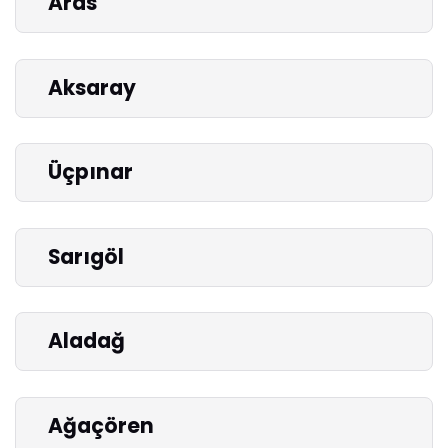
Aras
Aksaray
Üçpınar
Sarıgöl
Aladağ
Ağaçören