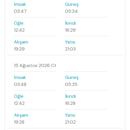
İmsak
Güneş
03:47
05:34
Öğle
İkindi
12:42
16:29
Akşam
Yatsı
19:29
21:03
15 Ağustos 2026 Ct
İmsak
Güneş
03:48
05:35
Öğle
İkindi
12:42
16:28
Akşam
Yatsı
19:28
21:02