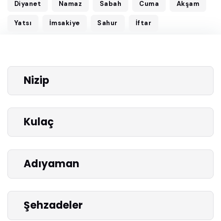
Diyanet
Namaz
Sabah
Cuma
Akşam
Yatsı
İmsakiye
Sahur
İftar
Nizip
Kulaç
Adıyaman
Şehzadeler