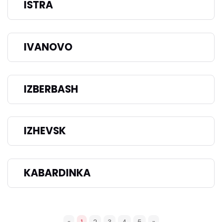
ISTRA
IVANOVO
IZBERBASH
IZHEVSK
KABARDINKA
«
1
2
3
4
5
»