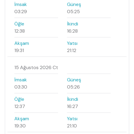
İmsak
Güneş
03:29
05:25
Öğle
İkindi
12:38
16:28
Akşam
Yatsı
19:31
21:12
15 Ağustos 2026 Ct
İmsak
Güneş
03:30
05:26
Öğle
İkindi
12:37
16:27
Akşam
Yatsı
19:30
21:10