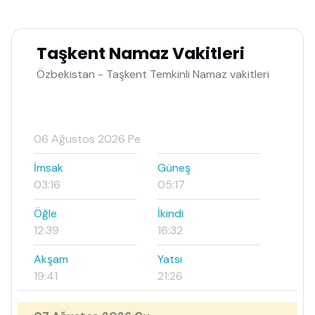
Taşkent Namaz Vakitleri
Özbekistan - Taşkent Temkinli Namaz vakitleri
06 Ağustos 2026 Pe
İmsak
Güneş
03:16
05:17
Öğle
İkindi
12:39
16:32
Akşam
Yatsı
19:41
21:26