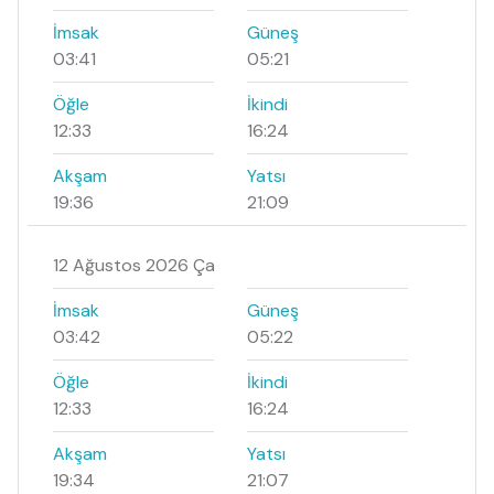
İmsak
Güneş
03:41
05:21
Öğle
İkindi
12:33
16:24
Akşam
Yatsı
19:36
21:09
12 Ağustos 2026 Ça
İmsak
Güneş
03:42
05:22
Öğle
İkindi
12:33
16:24
Akşam
Yatsı
19:34
21:07