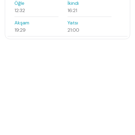
Öğle
İkindi
12:32
16:21
Akşam
Yatsı
19:29
21:00