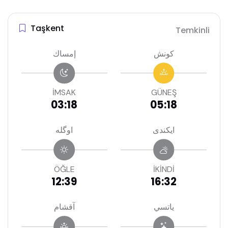
Taşkent
Temkinli
كونش
إمساك
İMSAK
GÜNEŞ
03:18
05:18
ايكندى
اوگله
ÖĞLE
İKİNDİ
12:39
16:32
ياتسي
آقشام