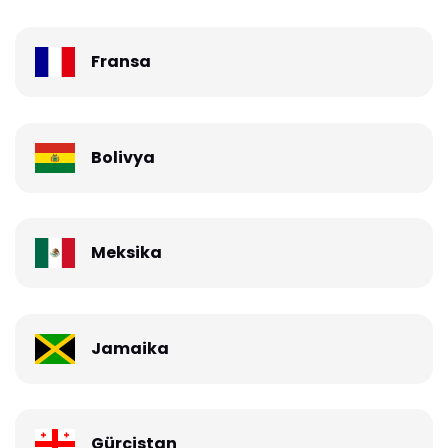
Fransa
Bolivya
Meksika
Jamaika
Gürcistan