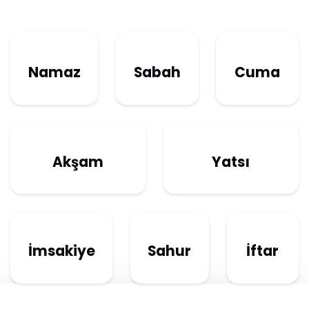
Namaz
Sabah
Cuma
Akşam
Yatsı
İmsakiye
Sahur
İftar