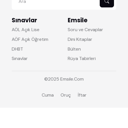
Sınavlar
Emsile
AÖL Açık Lise
Soru ve Cevaplar
AÖF Açık Öğretim
Dini Kitaplar
DHBT
Bülten
Sınavlar
Rüya Tabirleri
©2025
Emsile
.Com
Cuma
Oruç
İftar