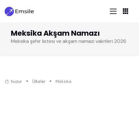
Meksika Akşam Namazı
Meksika şehir listesi ve akşam namazı vakitleri 2026
huzur
Ülkeler
Meksika