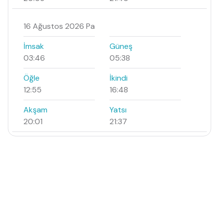
16 Ağustos 2026 Pa
İmsak
Güneş
03:46
05:38
Öğle
İkindi
12:55
16:48
Akşam
Yatsı
20:01
21:37