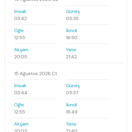
İmsak
Güneş
03:42
05:35
Öğle
İkindi
12:55
16:50
Akşam
Yatsı
20:05
21:42
15 Ağustos 2026 Ct
İmsak
Güneş
03:44
05:37
Öğle
İkindi
12:55
16:49
Akşam
Yatsı
20:03
21:40