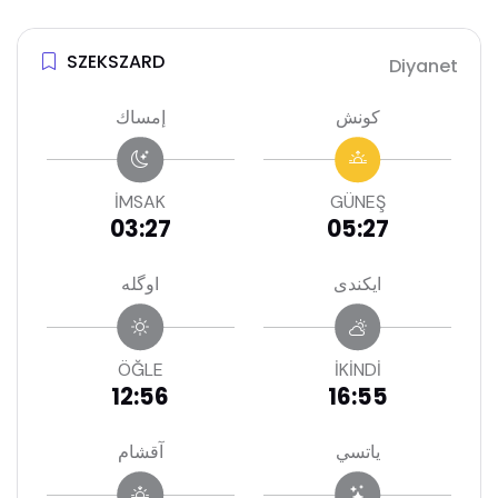
SZEKSZARD
Diyanet
كونش
إمساك
İMSAK
GÜNEŞ
03:27
05:27
ايكندى
اوگله
ÖĞLE
İKİNDİ
12:56
16:55
ياتسي
آقشام