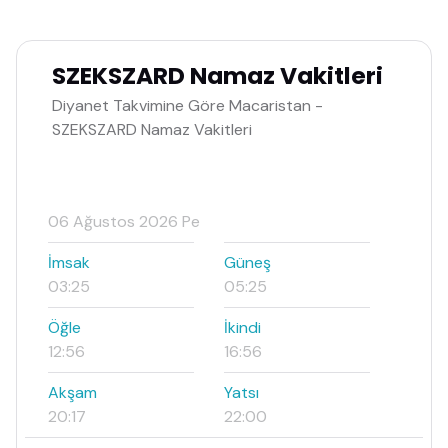
SZEKSZARD Namaz Vakitleri
Diyanet Takvimine Göre Macaristan -
SZEKSZARD Namaz Vakitleri
06 Ağustos 2026 Pe
İmsak
Güneş
03:25
05:25
Öğle
İkindi
12:56
16:56
Akşam
Yatsı
20:17
22:00