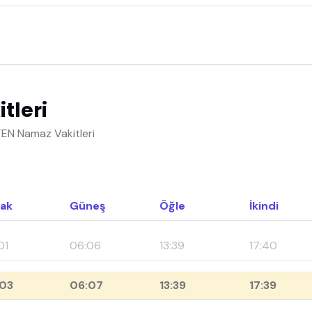
tleri
TEN Namaz Vakitleri
ak
Güneş
Öğle
İkindi
01
06:06
13:39
17:40
03
06:07
13:39
17:39