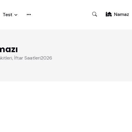
Namaz
Test
mazı
itleri, İftar Saatleri2026