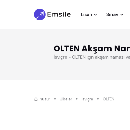
Lisan
Sınav
OLTEN Akşam Na
İsviçre - OLTEN için akşam namazı vak
huzur
Ülkeler
İsviçre
OLTEN