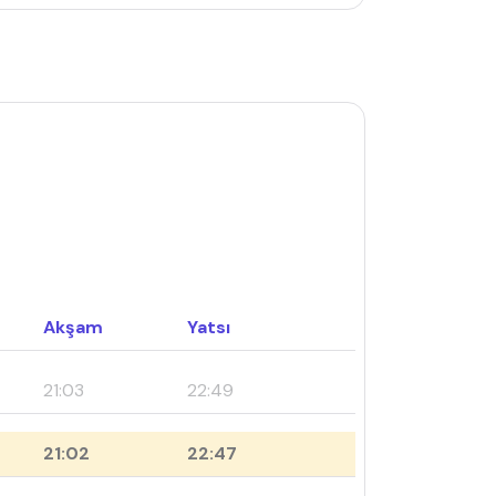
Akşam
Yatsı
21:03
22:49
21:02
22:47