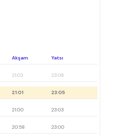
Akşam
Yatsı
21:03
23:08
21:01
23:05
21:00
23:03
20:58
23:00