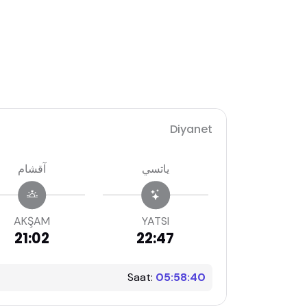
Diyanet
ياتسي
آقشام
AKŞAM
YATSI
21:02
22:47
Saat:
05:58:41