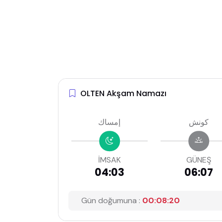
OLTEN Akşam Namazı
كونش
إمساك
İMSAK
GÜNEŞ
04:03
06:07
Gün doğumuna :
00:08:19