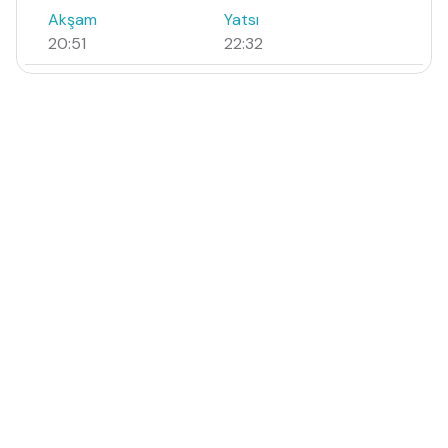
Akşam
Yatsı
20:51
22:32