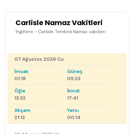
Carlisle Namaz Vakitleri
İngiltere - Carlisle Temkinli Namaz vakitleri
07 Ağustos 2026 Cu
İmsak
Güneş
01:18
05:23
Öğle
İkindi
13:32
17:41
Akşam
Yatsı
21:12
00:14