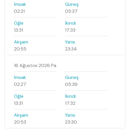
İmsak
Güneş
02:21
05:37
Öğle
İkindi
13:31
17:33
Akşam
Yatsı
20:55
23:34
16 Ağustos 2026 Pa
İmsak
Güneş
02:27
05:39
Öğle
İkindi
13:31
17:32
Akşam
Yatsı
20:53
23:30