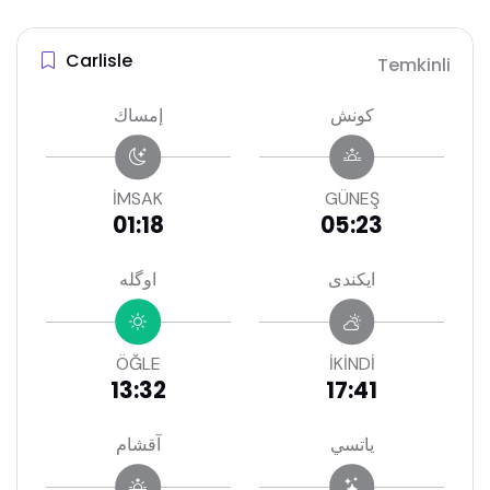
Carlisle
Temkinli
كونش
إمساك
İMSAK
GÜNEŞ
01:18
05:23
ايكندى
اوگله
ÖĞLE
İKİNDİ
13:32
17:41
ياتسي
آقشام