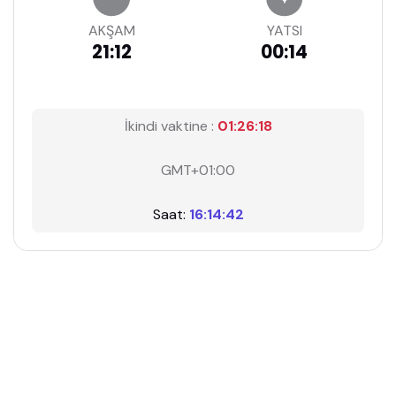
AKŞAM
YATSI
21:12
00:14
İkindi vaktine :
01:26:17
GMT+01:00
Saat:
16:14:43