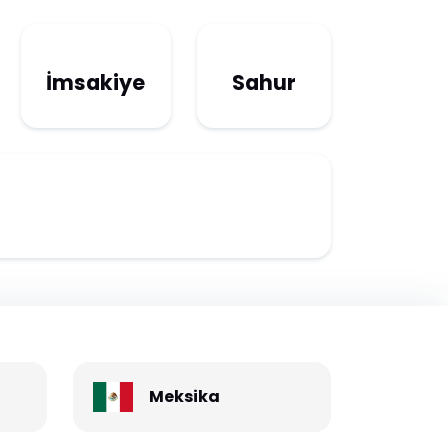
İmsakiye
Sahur
Meksika