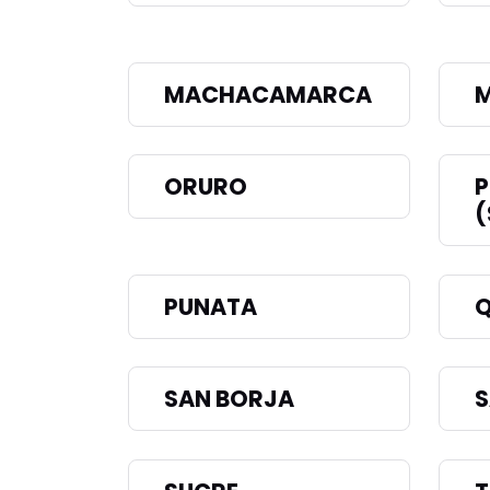
MACHACAMARCA
M
ORURO
P
(
PUNATA
Q
SAN BORJA
S