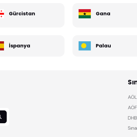
Gürcistan
Gana
İspanya
Palau
Sı
AÖL 
AÖF
DHB
Sına