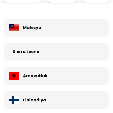
Malezya
Sierra Leone
Arnavutluk
Finlandiya