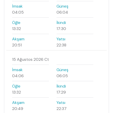
İmsak
Güneş
04:05
06:04
Öğle
İkindi
13:32
17:30
Akşam
Yatsı
20:51
22:38
15 Ağustos 2026 Ct
İmsak
Güneş
04:06
06:05
Öğle
İkindi
13:32
17:29
Akşam
Yatsı
20:49
22:37