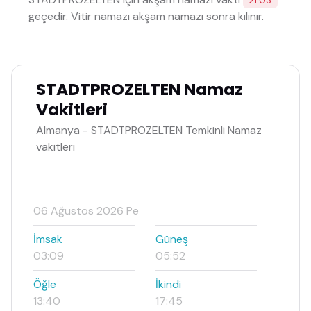
21:03
geçedir. Vitir namazı akşam namazı sonra kılınır.
STADTPROZELTEN Namaz
Vakitleri
Almanya - STADTPROZELTEN Temkinli Namaz
vakitleri
06 Ağustos 2026 Pe
İmsak
Güneş
03:09
05:52
Öğle
İkindi
13:40
17:45