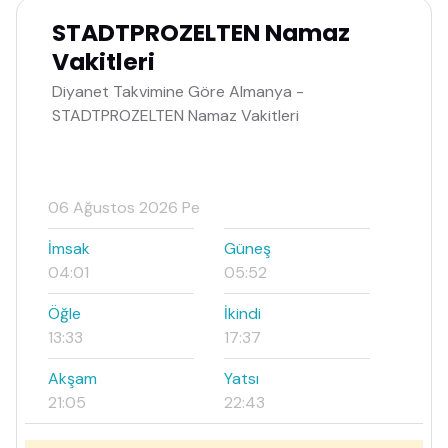
STADTPROZELTEN Namaz
Vakitleri
Diyanet Takvimine Göre Almanya -
STADTPROZELTEN Namaz Vakitleri
06 Ağustos 2026 Pe
İmsak
Güneş
04:01
05:52
Öğle
İkindi
13:33
17:37
Akşam
Yatsı
21:05
22:43