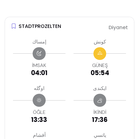
STADTPROZELTEN
Diyanet
كونش
إمساك
İMSAK
GÜNEŞ
04:01
05:54
ايكندى
اوگله
ÖĞLE
İKİNDİ
13:33
17:36
ياتسي
آقشام