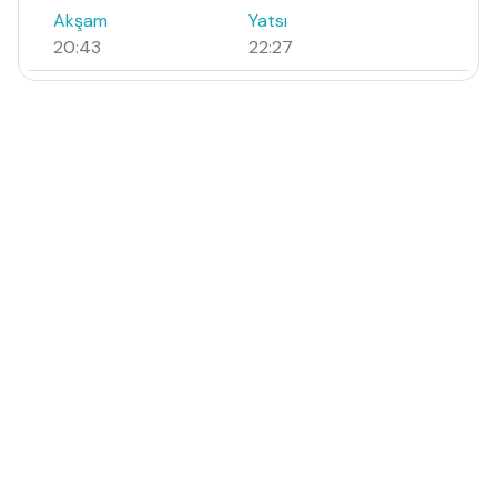
Akşam
Yatsı
20:43
22:27