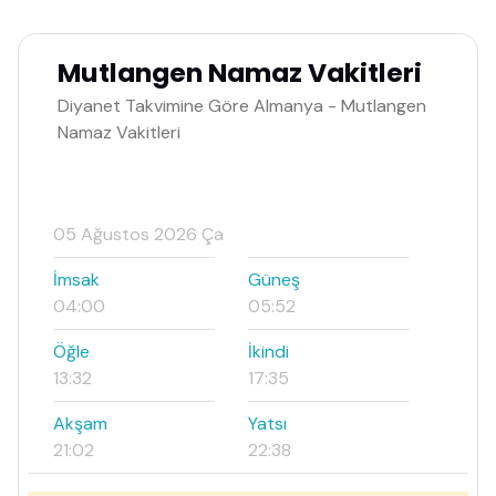
Mutlangen Namaz Vakitleri
Diyanet Takvimine Göre Almanya - Mutlangen
Namaz Vakitleri
05 Ağustos 2026 Ça
İmsak
Güneş
04:00
05:52
Öğle
İkindi
13:32
17:35
Akşam
Yatsı
21:02
22:38