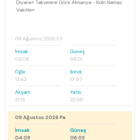
Diyanet Takvimine Göre Almanya - Köln Namaz
Vakitleri
08 Ağustos 2026 Ct
İmsak
Güneş
04:08
06:01
Öğle
İkindi
13:43
17:47
Akşam
Yatsı
21:15
22:56
09 Ağustos 2026 Pa
İmsak
Güneş
04:09
06:03