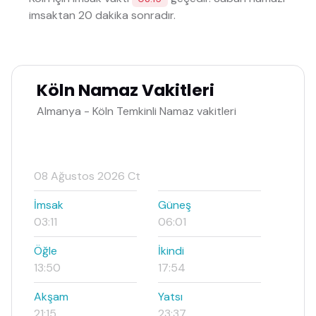
imsaktan 20 dakika sonradır.
Köln Namaz Vakitleri
Almanya - Köln Temkinli Namaz vakitleri
08 Ağustos 2026 Ct
İmsak
Güneş
03:11
06:01
Öğle
İkindi
13:50
17:54
Akşam
Yatsı
21:15
23:37