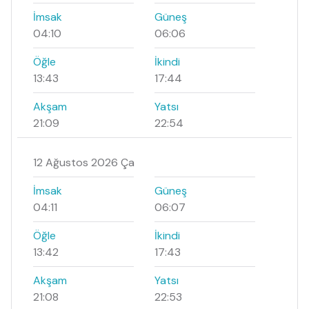
İmsak
Güneş
04:10
06:06
Öğle
İkindi
13:43
17:44
Akşam
Yatsı
21:09
22:54
12 Ağustos 2026 Ça
İmsak
Güneş
04:11
06:07
Öğle
İkindi
13:42
17:43
Akşam
Yatsı
21:08
22:53