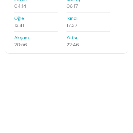
04:14
06:17
Öğle
İkindi
13:41
17:37
Akşam
Yatsı
20:56
22:46