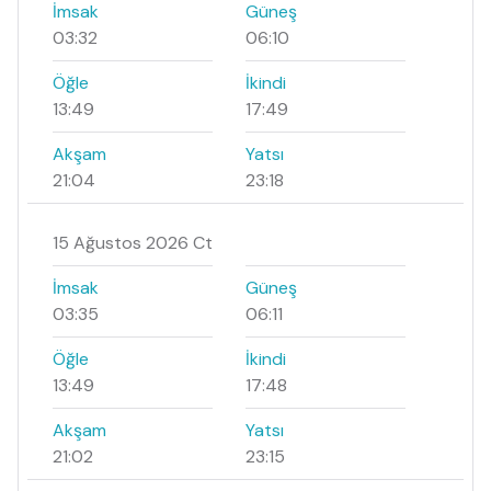
İmsak
Güneş
03:32
06:10
Öğle
İkindi
13:49
17:49
Akşam
Yatsı
21:04
23:18
15 Ağustos 2026 Ct
İmsak
Güneş
03:35
06:11
Öğle
İkindi
13:49
17:48
Akşam
Yatsı
21:02
23:15