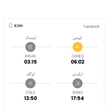
Köln
Temkinli
كونش
إمساك
İMSAK
GÜNEŞ
03:15
06:02
ايكندى
اوگله
ÖĞLE
İKİNDİ
13:50
17:54