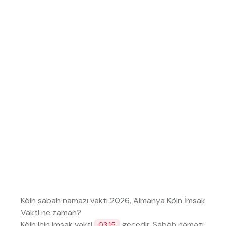
Köln sabah namazı vakti 2026, Almanya Köln İmsak
Vakti ne zaman?
Köln için imsak vakti
geçedir. Sabah namazı
03:15